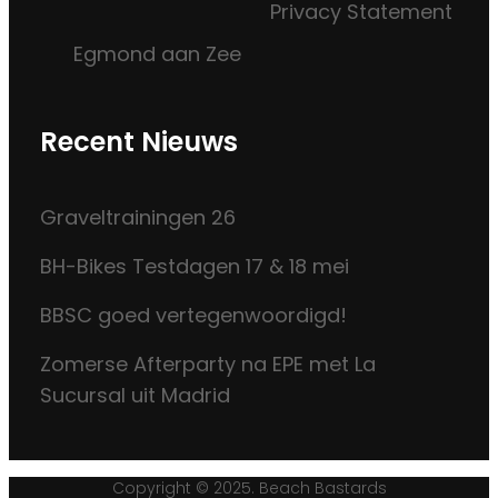
Privacy Statement
Egmond aan Zee
Recent Nieuws
Graveltrainingen 26
BH-Bikes Testdagen 17 & 18 mei
BBSC goed vertegenwoordigd!
Zomerse Afterparty na EPE met La
Sucursal uit Madrid
Copyright © 2025. Beach Bastards