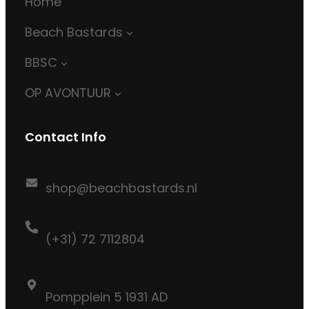
Home
Beach Bastards
BBSC
OP AVONTUUR
Contact Info
shop@beachbastards.nl
(+31) 72 7112804
Pompplein 5 1931 AD