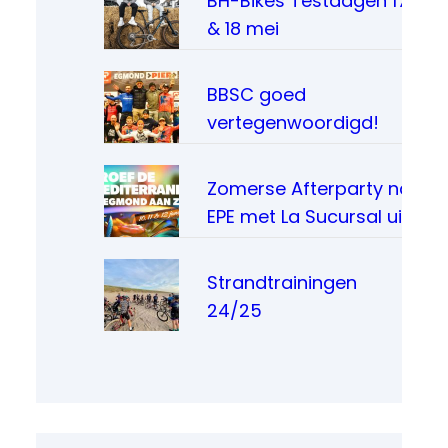
BH-Bikes Testdagen 17
& 18 mei
BBSC goed
vertegenwoordigd!
Zomerse Afterparty na
EPE met La Sucursal uit
Madrid
Strandtrainingen
24/25