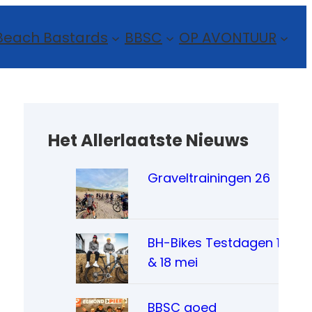
Beach Bastards
BBSC
OP AVONTUUR
Het Allerlaatste Nieuws
Graveltrainingen 26
BH-Bikes Testdagen 17
& 18 mei
BBSC goed