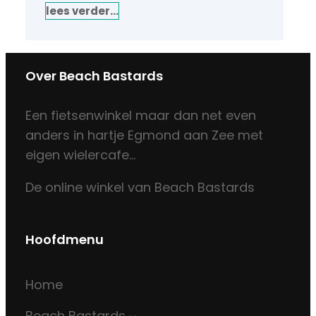
lees verder…
Over Beach Bastards
Een fietsenwinkel maar dan net even
anders in hartje Egmond aan Zee met
eigen wielercafe…
De online winkel van Beach Bastards
Hoofdmenu
Home
Beach Bastards