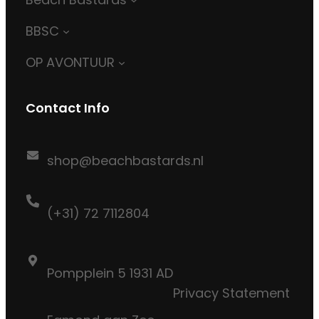
BBSC
OP AVONTUUR
Contact Info
shop@beachbastards.nl
(+31) 72 7112804
Pompplein 5 1931 AD
Privacy Statement