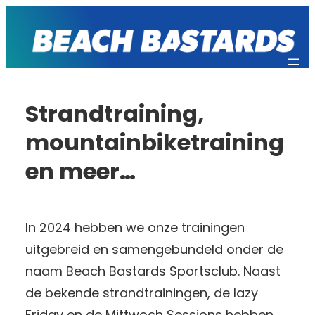
Ga
naar
de
inhoud
Strandtraining,
mountainbiketraining
en meer…
In 2024 hebben we onze trainingen
uitgebreid en samengebundeld onder de
naam Beach Bastards Sportsclub. Naast
de bekende strandtrainingen, de lazy
Friday en de Mittwoch Sessions hebben