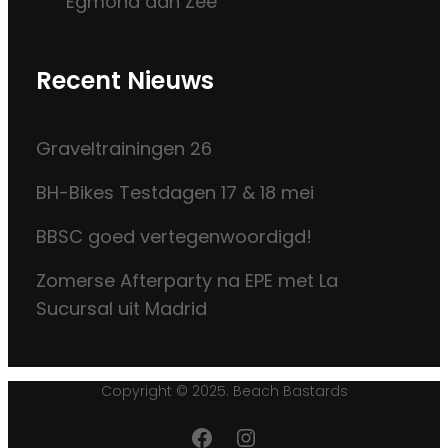
Egmond aan Zee
Recent Nieuws
Graveltrainingen 26
BH-Bikes Testdagen 17 & 18 mei
BBSC goed vertegenwoordigd!
Zomerse Afterparty na EPE met La
Sucursal uit Madrid
Copyright © 2025. Beach Bastards
Facebook
Instagram