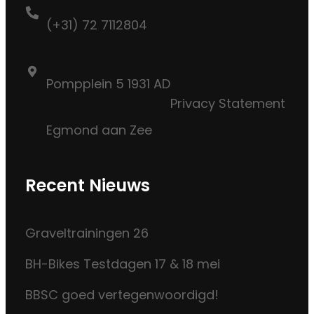
(+31) 72 7112804
Pompplein 5 1931 AD
Privacy Statement
Egmond aan Zee
Recent Nieuws
Graveltrainingen 26
BH-Bikes Testdagen 17 & 18 mei
BBSC goed vertegenwoordigd!