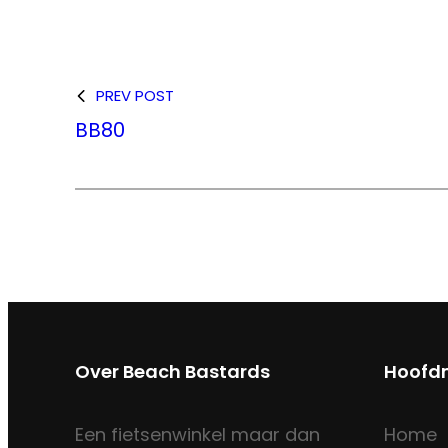
PREV POST
BB80
Over Beach Bastards
Hoofd
Een fietsenwinkel maar dan
Home