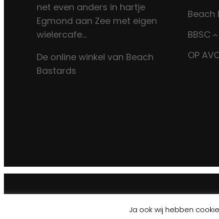
net even anders in hartje
Beach 
Egmond aan Zee met eigen
wielercafe…
BBSC
OP AV
De online winkel van Beach
Bastards
Ja ook wij hebben cookies