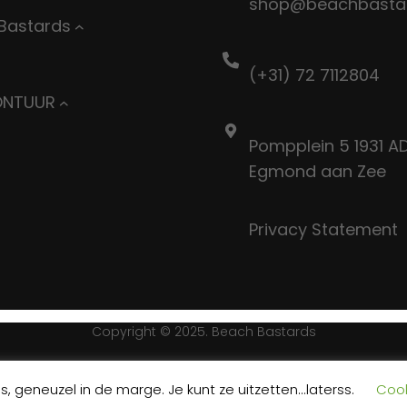
shop@beachbastar
Bastards
(+31) 72 7112804
ONTUUR
Pompplein 5 1931 A
Egmond aan Zee
Privacy Statement
Copyright © 2025. Beach Bastards
Facebook
Instagram
, geneuzel in de marge. Je kunt ze uitzetten...laterss.
Cook