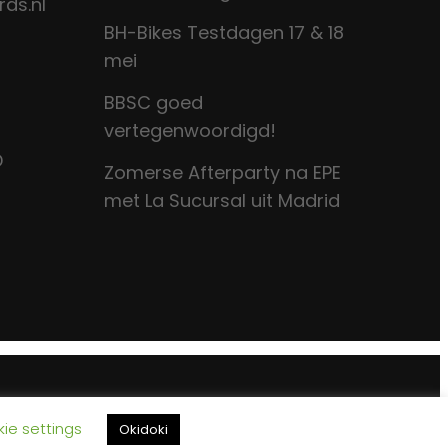
ds.nl
BH-Bikes Testdagen 17 & 18
mei
BBSC goed
vertegenwoordigd!
D
Zomerse Afterparty na EPE
met La Sucursal uit Madrid
ie settings
Okidoki