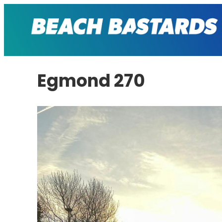
Ga
naar
de
inhoud
Egmond 270