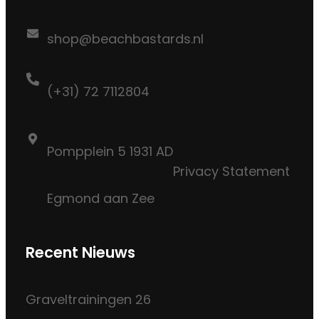
shop@beachbastards.nl
(+31) 72 7112804
Pompplein 5 1931 AD
Privacy Statement
Egmond aan Zee
Recent Nieuws
Graveltrainingen 26