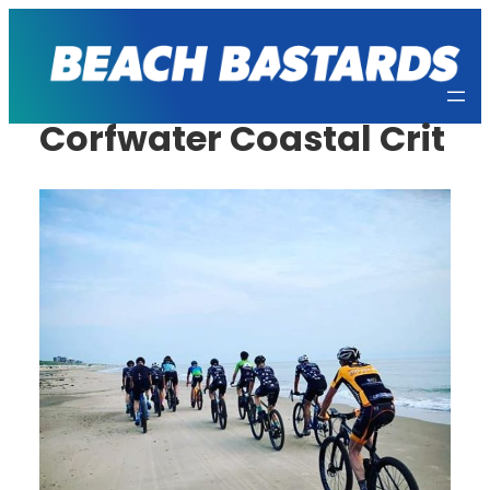
Ga
naar
de
inhoud
Corfwater Coastal Crit