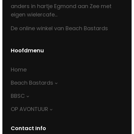
anders in hartje Egmond aan Zee met
eigen wielercafe…
De online winkel van Beach Bastards
Hoofdmenu
Home
Beach Bastards
BBSC
OP AVONTUUR
Contact Info