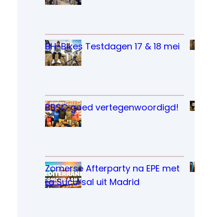
BH-Bikes Testdagen 17 & 18 mei
BBSC goed vertegenwoordigd!
Zomerse Afterparty na EPE met 
La Sucursal uit Madrid